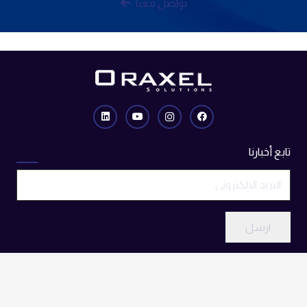
تواصل معنا
تابع أخبارنا
ارسل
تواصل معنا
22942600/1/2 (965+)