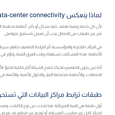
لماذا ينعكس data-center connectivity على الأعمال مباشرة؟
لأن كل خدمة رقمية تعتمد عليه بشكل أو بآخر. أنظمة تخطيط الموا
تمر عبر طبقات من الاتصال يجب أن تعمل باستقرار متواصل.
في البيئات التجارية والمؤسسية، أثر الترابط الضعيف يظهر سريعً
الأنظمة. هذه المشكلات تستهلك وقت الفرق الفنية، وتؤثر في ت
أما حين يكون التصميم صحيحًا، تصبح الشبكة أكثر قابلية للتنبؤ. 
الاتصالات، والأنظمة منخفضة التيار، والحلول الأمنية، والأتمتة ف
طبقات ترابط مراكز البيانات التي تستحق 
أول طبقة هي البنية الفيزيائية. هنا نتحدث عن نوع الكابلات، ومسا
لاحقًا. كابل غير مناسب للمسافة، أو توزيع غير منظم، قد يفرض