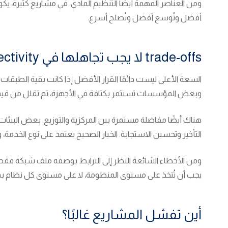
ومن العناصر المهمة أيضًا التنظيم المادي. في مشاريع كثيرة،
أفضل وتُوسع أفضل وتُصلح أسرع.
trade-offs لا يجب تجاهلها في data-center connectivity
السعة الأعلى ليست دائمًا القرار الأفضل إذا كانت بقية الطبقات 
وبعض المؤسسات تستثمر بكثافة في الأجهزة، ثم تقلل من قيمة الت
هناك أيضًا مفاضلة مستمرة بين المركزية والتوزيع. بعض البيئات
التأخير وتحسين الاستجابة. الخيار الصحيح يعتمد على نوع الخدمة،
ومن الأخطاء الشائعة النظر إلى الترابط بوصفه ملف شبكة فقط. في
يجب أن تُتخذ على مستوى المنظومة، لا على مستوى كل نظام بم
أين تفشل المشاريع غالبًا؟