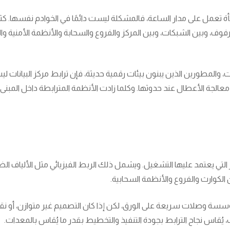
ن الرفوف، وبين الشبكات، وبين المركز والفروع والسحابة والأنظمة الأمنية و
 والمطورين الذين يبنون بيئات رقمية حديثة، فإن ترابط مركز البيانات ليس 
جة الأعطال عند حدوثها. وكلما زادت الأنظمة المترابطة داخل المبنى أو
عناصر التي يعتمد عليها التشغيل. ويشمل ذلك الربط الفيزيائي مثل الألياف
 الكوارث والفروع والأنظمة السحابية.
وصلات سريعة على الورق، لكن إذا كان التصميم غير متوازن، أو نقاط ا
قاس نجاح الترابط بجودة التنفيذ والتخطيط بقدر ما يُقاس بالمعدات.