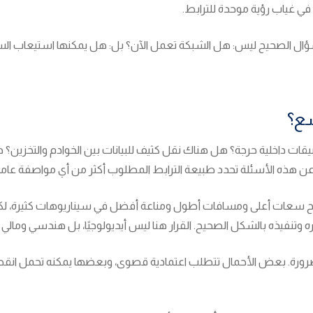
ي غياب رؤية موحدة للترابط.
السؤال الصحيح ليس: هل الشبكة تعمل الآن؟ بل: هل يمكنها استيعاب السن
سع؟
بيقات داخلية حرجة؟ هل هناك نقل كثيف للبيانات بين الخوادم والتخزين؟
ة عن هذه الأسئلة تحدد طبيعة الترابط المطلوب أكثر من أي مواصفة عامة
تمنح سعات أعلى ومسافات أطول ومناعة أفضل في سيناريوهات كثيرة، لكن
ختياره وتنفيذه بالشكل الصحيح. القرار هنا ليس أيديولوجيًا، بل هندسي وما
الضرورة. بعض الأحمال تتطلب اعتمادية قصوى، وبعضها يمكنه تحمل انقطاع 