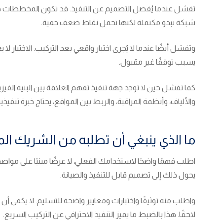
تفشل عندما يُفصل التصميم عن التنفيذ. قد تكون المخططات جيدة، 
شبكة تبدو مكتملة لكنها تحمل نقاط ضعف خفية.
وتفشل أيضًا عندما لا يُجرى اختبار واقعي بعد التركيب. الاختبار 
يسبب توقفًا غير مقبول.
كما تفشل حين لا توجد جهة تنفيذ تفهم العلاقة بين البنية الفيزي
والألياف، وأنظمة المراقبة، والربط بين المواقع، يحتاج خبرة تنفيذ
ما الذي ينبغي أن تطلبه من الشريك الم
اطلب فهمًا واضحًا لاستخدامك الفعلي، لا عرضًا مبنيًا على مواص
يحول ذلك إلى تصميم قابل للتنفيذ والصيانة.
واطلب منه توثيقًا واختبارات ومعايير واضحة للتسليم. لا يكف
لاحقًا. هذا بالضبط ما يميز التنفيذ الاحترافي عن التركيب السريع.