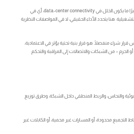
حين يتأخر تطبيق حرج لثوانٍ معدودة، أو تنقطع خدمة داخل منشأة تعمل على مدار الساعة، فالمشكلة ليست دائمًا في الخوادم نفسها. كثيرًا ما يكون الخلل في data-center connectivity، أي في
التشغيلية. هنا يتحدد الأداء الحقيقي، لا في المواصفات النظرية
قرار شراء منفصلًا. هو قرار بنية تحتية يؤثر في الاعتمادية،
 الحرم – من الشبكات والاتصالات إلى المراقبة والتحكم
 الضوئية والنحاس، والربط المنطقي داخل الشبكة، وطرق توزيع
لتجميع محدودة، أو المسارات غير محمية، أو الكابلات غير