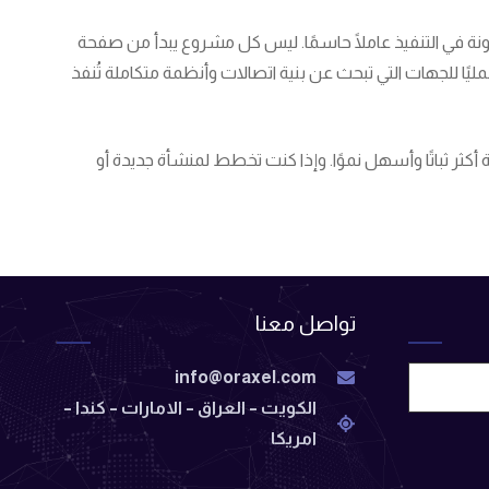
نة في التنفيذ عاملًا حاسمًا. ليس كل مشروع يبدأ من صفحة
ع الحل بين الانضباط الهندسي والقدرة على التكيف الميداني. هذا النوع من العمل هو ما يجعل Oraxel شريكًا عمليًا للجهات التي تبحث عن بنية اتصالات وأنظمة متكاملة تُنفذ
 أكثر ثباتًا وأسهل نموًا. وإذا كنت تخطط لمنشأة جديدة أو
تواصل معنا
info@oraxel.com
الكويت – العراق – الامارات – كندا –
امريكا