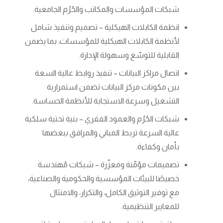
شبكات المؤسسات والمكاتب والحُرُم الجامعية
.
انظمة الكابلات الهيكلية – تصميم وتنفيذ شامل
لأنظمة الكابلات الهيكلية للمؤسسات، بما يضمن
القابلية للتوسّع وسهولة الإدارة
.
اتصال مراكز البيانات – تنفيذ روابط عالية السعة
بين مكونات مركز البيانات تضمن استمرارية
التشغيل وسرعة الاستجابة للأنظمة الحساسة
.
شبكات الحُرُم والعمود الفقري – بنية تحتية سلكية
عالية السرعة تربط المباني والمرافق ببعضها
بأمان وكفاءة.
تصميمات مؤمّنة ومعزّزة – شبكات مُهندسة
خصيصًا للبيئات المؤسسية والحكومية والصناعية،
مع توفير التوثيق الكامل، والتكرار، والامتثال
للمعايير التنظيمية
.