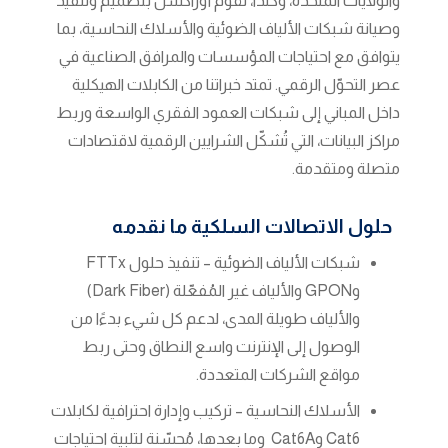
والولايات المتحدة، وكندا، تقوم أوراكسل بتصميم وتنفيذ
وصيانة شبكات الألياف الضوئية والأسلاك النحاسية، بما
يتوافق مع احتياجات المؤسسات والمرافق الصناعية في
عصر التحوّل الرقمي. تمتد خبراتنا من الكابلات الهيكلية
داخل المباني إلى شبكات العمود الفقري الواسعة وربط
مراكز البيانات، التي تُشكّل الشرايين الرقمية لاقتصادات
متصلة ومتقدمة.
حلول الاتصالات السلكية ما
نقدمه
شبكات الألياف الضوئية – تنفيذ حلول
FTTx
و
GPON
والألياف غير المُفعّلة
(Dark Fiber)
والألياف طويلة المدى، لدعم كل شيء بدءًا من
الوصول إلى الإنترنت واسع النطاق وحتى ربط
مواقع الشركات المتعددة
.
الأسلاك النحاسية – تركيب وإدارة احترافية لكابلات
Cat6
و
Cat6A
وما بعدها، مُحسّنة لتلبية احتياجات