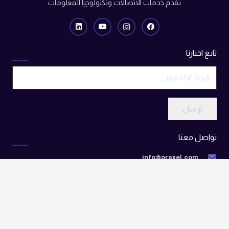
نقدم خدمات الاتصالات وتكنولوجيا المعلومات
تابع اخبارنا
ارسل
تواصل معنا
info@oraxel.com
الكويت – العراق – الامارات – كندا – امريكا
@ جميع الحقوق محفوظة شركة أوراكسل || تصميم
وبرمجة