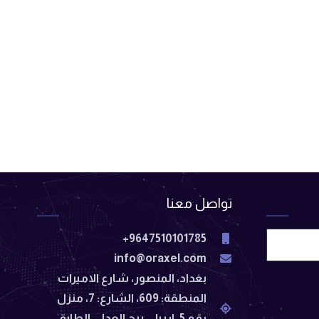
تواصل معنا
9647510101785+
info@oraxel.com
بغداد، المنصور، شارع الاميرات
المنطقة: 609، الشارع: 7، منزل
رقم 5، اربيل، برج العدل، الطابق