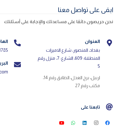
ابقى على تواصل معنا
نحن حريصون دائمًا على مساعدتك والإجابة على أسئلتك
العنوان
الها
بغداد، المنصور، شارع الاميرات
785+
المنطقة: 609، الشارع: 7، منزل رقم
البري
5
.com
اربيل، برج العدل، الطابق رقم 14،
مكتب رقم 27
تابعنا على