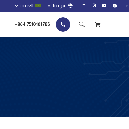
فروعنا
العربية
I
7510101785 964+