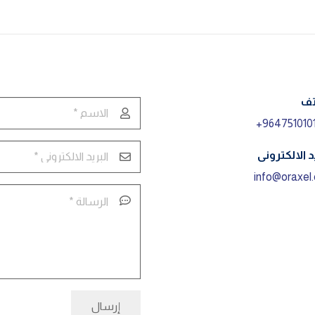
تف
9647510101
د الالكترونى
info@oraxel
إرسال