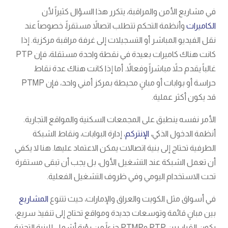
في مشاريع الأمن والمراقبة، يتكرر هذا السؤال كثيراً لأن
الكاميرات
وأنظمة التحكم تتطلب اتصالاً مستقراً، خصوصاً عند
نقل الفيديو المباشر أو التسجيلات إلى غرفة مراقبة مركزية. إذا
كانت هناك كاميرات بعيدة في نقطة واحدة مستقلة، فإن PTP
غالباً يقدم حلاً مباشراً وفعالاً. أما إذا كانت هناك عدة نقاط
حراسة أو بوابات أو مبانٍ محيطة بمركز أمني واحد، فإن PTMP
قد يكون أكثر عملية.
الأمر نفسه ينطبق على المجمعات السكنية والمواقع التجارية.
أنظمة الدخول الذكي،
الإنتركم
، إدارة البوابات، ونقاط الشبكة
الطرفية تحتاج إلى بنية اتصالات يمكن الاعتماد عليها. هنا لا يكفي
أن تعمل الشبكة عند التشغيل الأول، بل يجب أن تبقى مستقرة
تحت الاستخدام اليومي وفي ظروف التشغيل الفعلية.
في أسواق مثل الكويت والعراق والإمارات، حيث تتنوع
المشاريع
بين مبانٍ قائمة وتوسعات جديدة ومواقع تحتاج إلى تنفيذ سريع،
يكون القرار بين PTP وPTMP جزءاً من رؤية أشمل للبنية التحتية،