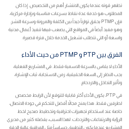
تظهر قوته عندما يكون الانتشار أهم من التخصيص. إذا كان
المطلوب هو خدمة عدة نقاط بسرعات مناسبة وبإدارة مركزية،
فإن PTMP يحقق توازناً جيداً بين الكلفة والمرونة وسرعة النشر.
وهو مفيد أيضاً في المواقع التي يصعب فيها تنفيذ أعمال مدنية
واسعة أو التي تتطلب تشغيل الخدمة خلال فترة قصيرة.
الفرق بين PTP و PTMP من حيث الأداء
الأداء لا يقاس بالسرعة الاسمية فقط. في المشاريع الفعلية،
يجب النظر إلى السعة الحقيقية، زمن الاستجابة، ثبات الإشارة،
وتأثير التداخل والازدحام.
في PTP، يكون الأداء أكثر قابلية للتوقع لأن الرابط مخصص
لطرفين فقط. هذا يمنح مجالاً أفضل للتحكم في جودة الاتصال،
خاصة عند استخدام تجهيزات احترافية وتخطيط صحيح لخط
الرؤية والارتفاعات والترددات. لهذا السبب، يفضله كثير من مديري
المشاريع عندما يكون التطبيق حساساً مثل المراقبة عالية الدقة