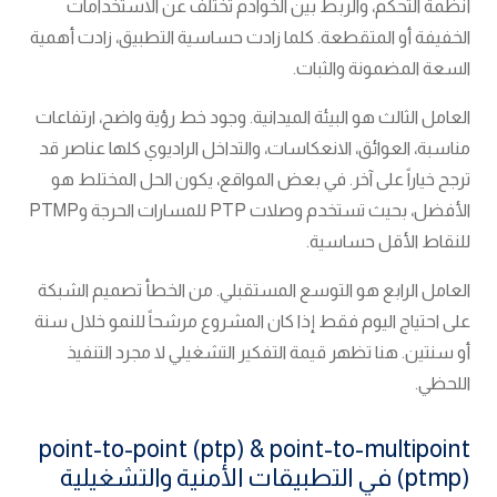
أنظمة التحكم، والربط بين الخوادم تختلف عن الاستخدامات
الخفيفة أو المتقطعة. كلما زادت حساسية التطبيق، زادت أهمية
السعة المضمونة والثبات.
العامل الثالث هو البيئة الميدانية. وجود خط رؤية واضح، ارتفاعات
مناسبة، العوائق، الانعكاسات، والتداخل الراديوي كلها عناصر قد
ترجح خياراً على آخر. في بعض المواقع، يكون الحل المختلط هو
الأفضل، بحيث تستخدم وصلات PTP للمسارات الحرجة وPTMP
للنقاط الأقل حساسية.
العامل الرابع هو التوسع المستقبلي. من الخطأ تصميم الشبكة
على احتياج اليوم فقط إذا كان المشروع مرشحاً للنمو خلال سنة
أو سنتين. هنا تظهر قيمة التفكير التشغيلي لا مجرد التنفيذ
اللحظي.
point-to-point (ptp) & point-to-multipoint
(ptmp) في التطبيقات الأمنية والتشغيلية