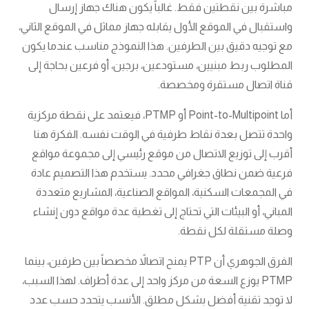
مباشرة بين نقطتين فقط. غالباً يكون هناك جهاز إرسال
واستقبال في الموقع الأول يقابله جهاز مماثل في الموقع الثاني،
مع توجيه دقيق بين الطرفين. هذا النموذج مناسب عندما يكون
المطلوب ربط مبنيين، مستودعين، برجين، أو فرعين بحاجة إلى
قناة اتصال مستقرة ومخصصة.
أما Point-to-Multipoint أو PTMP، فيعتمد على نقطة مركزية
واحدة تتصل بعدة نقاط طرفية في الوقت نفسه. الفكرة هنا
أقرب إلى توزيع الاتصال من موقع رئيسي إلى مجموعة مواقع
فرعية ضمن نطاق جغرافي محدد. يستخدم هذا التصميم عادة
في المجمعات السكنية، المواقع الصناعية، المشاريع متعددة
المباني، أو البيئات التي تحتاج إلى تغطية عدة مواقع دون إنشاء
وصلة مستقلة لكل نقطة.
الفرق الجوهري أن PTP يمنح اتصالاً مخصصاً بين طرفين، بينما
PTMP يوزع السعة من مركز واحد إلى عدة أطراف. لهذا السبب،
لا توجد تقنية أفضل بشكل مطلق. الأنسب يتحدد حسب عدد