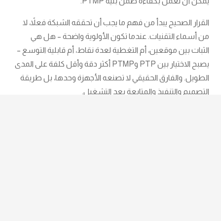
يمكن أن تعمل بكفاءة ضمن بنية PTMP.
القرار الصحيح يبدأ من فهم ما يجب أن تحققه الشبكة فعلاً، لا
من أسماء التقنيات. عندما تكون الأولوية واضحة – هل هي
الثبات بين موقعين، أم التغطية لعدة نقاط، أم قابلية التوسع –
يصبح الاختيار بين PTP وPTMP أكثر دقة وأقل كلفة على المدى
الطويل. والفارق الحقيقي لا تصنعه الأجهزة وحدها، بل طريقة
التصميم والتنفيذ والمتابعة بعد التشغيل.
نقدم خدمات الاتصالات وتكنولوجيا المعلومات
تابع اخبارنا