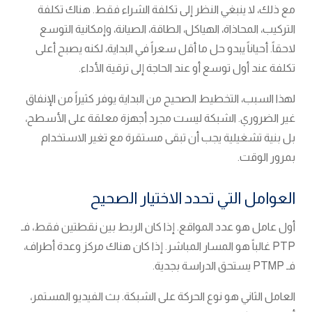
مع ذلك، لا ينبغي النظر إلى تكلفة الشراء فقط. هناك تكلفة
التركيب، المحاذاة، الهياكل، الطاقة، الصيانة، وإمكانية التوسع
لاحقاً. أحياناً يبدو حل ما أقل سعراً في البداية، لكنه يصبح أعلى
تكلفة عند أول توسع أو عند الحاجة إلى ترقية الأداء.
لهذا السبب، التخطيط الصحيح من البداية يوفر كثيراً من الإنفاق
غير الضروري. الشبكة ليست مجرد أجهزة معلقة على الأسطح،
بل بنية تشغيلية يجب أن تبقى مستقرة مع تغير الاستخدام
بمرور الوقت.
العوامل التي تحدد الاختيار الصحيح
أول عامل هو عدد المواقع. إذا كان الربط بين نقطتين فقط، فـ
PTP غالباً هو المسار المباشر. إذا كان هناك مركز وعدة أطراف،
فـ PTMP يستحق الدراسة بجدية.
العامل الثاني هو نوع الحركة على الشبكة. بث الفيديو المستمر،