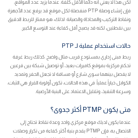
لكن هذا لا يعني أنه دائماً الأقل كلفة. عندما يزيد عدد المواقع،
فإن إنشاء وصلة PTP منفصلة لكل موقع قد يرفع عدد الأجهزة
ونقاط التركيب والمحاذاة والصيانة. لذلك، هو ممتاز للربط الدقيق
بين نقطتين، لكنه قد يصبح أقل كفاءة عند التوسع الكبير.
حالات استخدام عملية لـ PTP
ربط مبنى إداري بمستودع قريب مثال واضح. كذلك ربط غرفة
تحكم مركزية بموقع كاميرات بعيد، أو توصيل شبكة بين فرعين
لا يفصل بينهما سوى شارع أو مسافة لا تجعل الحفر وتمديد
الكوابل خياراً عملياً. في هذه الحالات، تكون أولوية القرار هي الثبات،
وسرعة التنفيذ، وتقليل الاعتماد على البنية الأرضية.
متى يكون PTMP أكثر جدوى؟
عندما يكون لديك موقع مركزي واحد وعدة نقاط تحتاج إلى
الاتصال به، فإن PTMP يقدم بنية أكثر كفاءة من تكرار وصلات