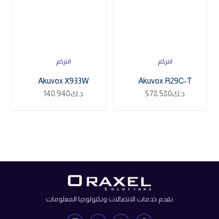
انتركم
انتركم
Akuvox X933W
Akuvox R29C-T
د.ك
578.580
د.ك
140.940
نقدم خدمات الاتصالات وتكنولوجيا المعلومات