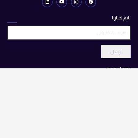
تابع اخبارنا
ارسل
تواصل معنا
info@oraxel.com
الكويت – العراق – الامارات – كندا – امريكا
@ جميع الحقوق محفوظة شركة أوراكسل || تصميم
وبرمجة
شركة توكان