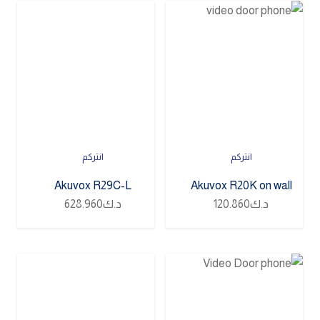
انتركم
انتركم
Akuvox R29C-L
Akuvox R20K on wall
د.ك
120.860
د.ك
628.960