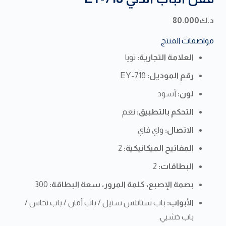
د.ك
80.000
مواصفات المنتج
العلامة التجارية:
تويا
رقم الموديل:
EY-718
لون:
أسود
التحكم بالتطبيق:
نعم
الاتصال:
واي فاي
المفاتيح الميكانيكية:
2
البطاقات:
2
بصمة الإصبع، كلمة المرور، سعة البطاقة:
300
الأبواب:
باب ستانلس ستيل / باب أمان / باب نحاس /
باب خشبي.