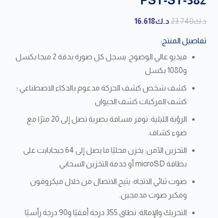
PST-ST-382
السعر
السعر
د.ك
23.740
د.ك
16.618
الأصلي
الحالي
تفاصيل المنتج:
هو:
هو:
فيديو عالي الوضوح: يسجل كل صورة بدقة 2 ميجا بكسل
د.ك23.740.
د.ك16.618.
و1080 بكسل
كشف شخص كشف الحركة مدعوم بالذكاء الاصطناعي ؛
كشف المركبات كشف الحيوان
الرؤية الليلية: توفر مسافة بصرية تصل إلى 20 مترًا مع
ضوء كشاف.
التخزين الآمن: يخزن محليًا ما يصل إلى 64 جيجابايت على
بطاقة microSD أو خدمة التخزين السحابي
صوت ثنائي الاتجاه: يتيح الاتصال من خلال ميكروفون
ومكبر صوت مدمجين.
التحريك والإمالة: نطاق 355 درجة أفقيًا و90 درجة رأسيًا