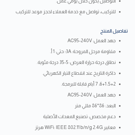
التوصيل يكون خلال يومي عمل.
للتركيب، تواصل مع خدمة العملاء لحجز موعد للتركيب
تفاصيل المنتج
جهد العمل: AC95-240V
مقاومة مرحل المروحة: 3A؛ حثي: 1 أ.
نطاق درجة حرارة العرض: 5-35 درجة مئوية.
ذاكرة التاريخ عند انقطاع التيار الكهربائي.
5+2، 6+1، 7 أيام قابلة للبرمجة.
جهد العمل: AC95-240V
البعد: 86*86 مللي متر
دعم مخصص: تصنيع المعدات الأصلية
معايير WiFi: IEEE 802.11 b/n/g 2.4G هرتز