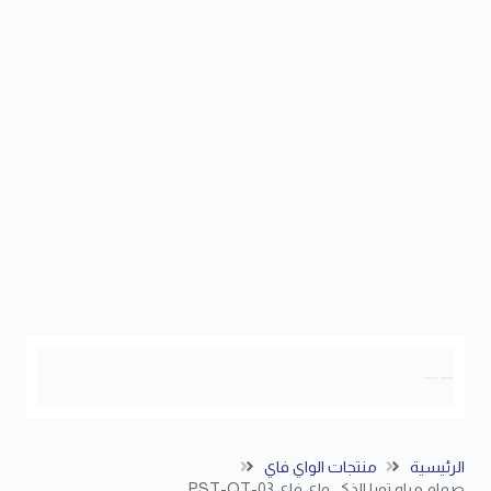
الرئيسية
منتجات الواي فاي
صمام مياه تويا الذكي واي فاي PST-QT-03