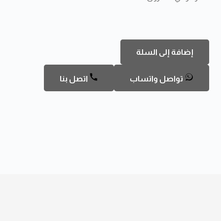
كمية
إضافة إلى السلة
صمام
مياه
تواصل واتساب
اتصل بنا
تويا
الذكي
واي
فاي
PST-
QT-
03