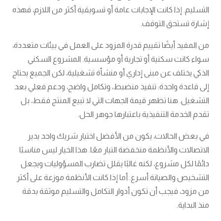
التسليم. إذا كانت الإجابات عامة أو تسويقية أكثر من اللازم، فهذه
إشارة تستحق التوقف.
من المفيد أيضًا تقييم قدرة المزود على العمل في بيئات متعددة،
سواء كانت سكنية أو تجارية أو مؤسسية. المشروع السكني
الذكي يختلف عن مبنى إداري أو منشأة تشغيلية، لكن الجميع يحتاج
إلى قاعدة واحدة: تنفيذ منضبط، وتكامل واضح، ودعم فعلي بعد
التشغيل. هنا تظهر قيمة الجهات التي لا تبيع المنتج فقط، بل
تقدم الخدمة التنفيذية باعتبارها جوهر الحل.
في بعض الحالات، يكون من الأفضل اختيار شريك واحد يدير
الاتصالات والأنظمة منخفضة التيار معًا. هذا الخيار ليس مناسبًا
دائمًا لكل مشروع، لكنه غالبًا يقلل تضارب المسؤوليات ويجعل
التشخيص والصيانة أسرع. أما إذا كانت الأنظمة موزعة على أكثر
من مزود، فيجب أن تكون أدوار التكامل والتسليم موثقة بدقة
منذ البداية.