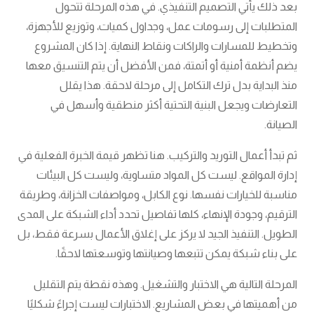
بعد ذلك يأتي التصميم التنفيذي. في هذه المرحلة تتحول
المتطلبات إلى رسومات عمل، وجداول كميات، وتوزيع للأجهزة،
وتخطيط للمسارات والراكات ونقاط النهاية. إذا كان المشروع
يضم أنظمة أمنية أو أتمتة، فمن الأفضل أن يتم التنسيق معها
منذ البداية بدل ترك التكامل إلى مرحلة لاحقة. هذا يقلل
التعارضات ويجعل البنية التحتية أكثر منطقية وأسهل في
الصيانة.
ثم تبدأ أعمال التوريد والتركيب. هنا تظهر قيمة الخبرة الفعلية في
إدارة المواقع. ليست كل المواد متساوية، وليست كل البيئات
مناسبة للخيارات نفسها. نوع الكابل، ومواصفات الخزانة، وطريقة
الترقيم، وجودة الإنهاء، كلها تفاصيل تحدد أداء الشبكة على المدى
الطويل. التنفيذ الجيد لا يركز على إغلاق الأعمال بسرعة فقط، بل
على بناء شبكة يمكن تتبعها وصيانتها وتوسعتها لاحقًا.
المرحلة التالية هي الاختبار والتشغيل. وهذه نقطة يتم التقليل
من أهميتها في بعض المشاريع. الاختبارات ليست إجراءً شكليًا