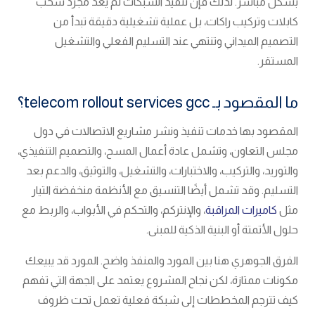
بشكل مباشر. لذلك فإن تنفيذ الشبكات لم يعد مجرد سحب
كابلات وتركيب راكات، بل عملية تشغيلية دقيقة تبدأ من
التصميم الميداني وتنتهي عند التسليم الفعلي والتشغيل
المستقر.
ما المقصود بـ telecom rollout services gcc؟
المقصود بها خدمات تنفيذ ونشر مشاريع الاتصالات في دول
مجلس التعاون، وتشمل عادة أعمال المسح، والتصميم التنفيذي،
والتوريد، والتركيب، والاختبارات، والتشغيل، والتوثيق، والدعم بعد
التسليم. وقد تشمل أيضًا التنسيق مع الأنظمة منخفضة التيار
مثل
كاميرات المراقبة
، والإنتركم، والتحكم في الأبواب، والربط مع
حلول الأتمتة أو البنية الذكية للمبنى.
الفرق الجوهري هنا بين المورد والمنفذ واضح. المورد قد يبيعك
مكونات ممتازة، لكن نجاح المشروع يعتمد على الجهة التي تفهم
كيف تترجم المخططات إلى شبكة فعلية تعمل تحت ظروف