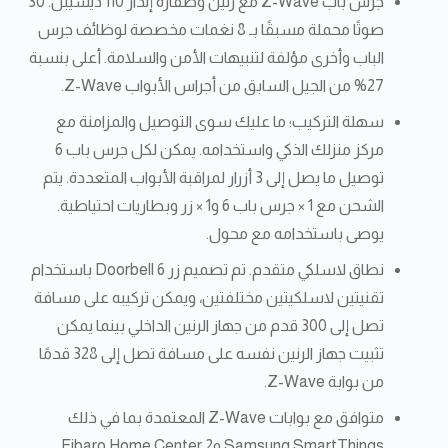
جرس باب Z-Wave مع رنين وصفارة إنذار 110 ديسيبل. 30
صوتًا محملة مسبقًا بـ 8 نغمات مخصصة لوظائف جرس
الباب وأخرى مؤلفة لتنبيهات الأمن والسلامة. أعلى بنسبة
27% من الجيل السابق من أجراس الأبواب Z-Wave.
سهلة التركيب؛ ما عليك سوى التوصيل والمزامنة مع
مركز منزلك الذكي واستخدامه. يمكن لكل جرس باب 6
توصيل ما يصل إلى 3 أزرار لمراقبة الأبواب المتعددة. يتم
الشحن مع 1 × جرس باب 6 و1 × زر وبطاريات احتياطية.
يوصى باستخدامه مع محول.
نطاق لاسلكي متقدم. تم تصميم زر Doorbell 6 باستخدام
تقنيتين لاسلكيتين مختلفتين، ويمكن تركيبه على مسافة
تصل إلى 300 قدم من جهاز الرنين الداخلي بينما يمكن
تثبيت جهاز الرنين نفسه على مسافة تصل إلى 328 قدمًا
من بوابة Z-Wave.
متوافق مع بوابات Z-Wave المعتمدة بما في ذلك
Samsung SmartThings وFibaro Home Center 2