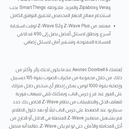
وVera وZipabox والمزيد. ملحوظة: SmartThings: يجب
استخدام معالج الجهاز المخصص لتحقيق التوافق الكامل
معتمد من Z-Wave Plus وZ-Wave S2 لوقت استجابة
أسرع، ونطاق لاسلكي أفضل يصل إلى 490 قدمًا في
المساحة المفتوحة، وتشفير أمان لاسلكي إضافي.
يُعلمك Aeotec Doorbell 6 عندما يكون لديك زائر، وأكثر من
ذلك. من خلال مجموعة من مكبرات الصوت بقوة 105 ديسيبل
وإضاءة بقوة 1000 لومن، يمكن إخطار أي شخص داخل منزلك
على الفور عند قرع جرس الباب، ويمكنك تلقي تنبيهات فورية
للهاتف الذكي والتطبيقات من نظام Z-Wave الخاص بك. حدد
سيناريو، عند الضغط على جرس الباب ليلاً أو بعد حلول الظلام،
قم بتشغيل مصابيح Z-Wave المتصلة في الداخل أو الخارج من
أجل المجاملة والأمان. حتى لو لم يكن Z-Wave، طالما أنه متصل